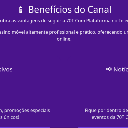
📱 Benefícios do Canal
ubra as vantagens de seguir a 70T Com Plataforma no Tel
ssino móvel altamente profissional e prático, oferecendo 
online.
sivos
📢 Notí
m, promoções especiais
Fique por dentro d
s únicos!
eventos da 70T 