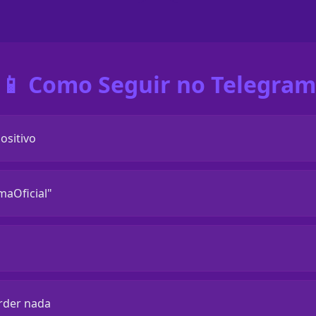
📱 Como Seguir no Telegram
ositivo
maOficial"
erder nada