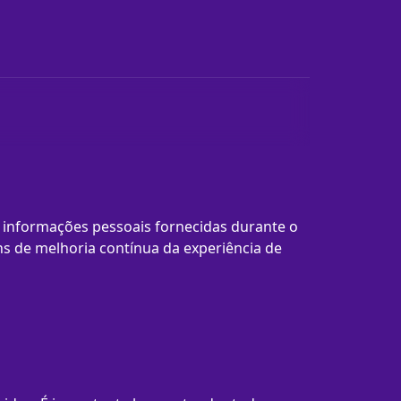
 informações pessoais fornecidas durante o
ns de melhoria contínua da experiência de