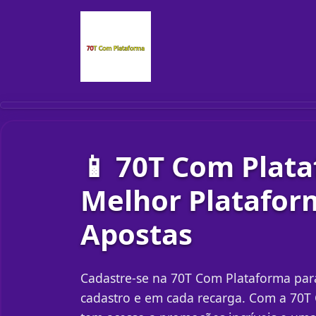
📱 70T Com Plat
Melhor Platafor
Apostas
Cadastre-se na 70T Com Plataforma pa
cadastro e em cada recarga. Com a 70T