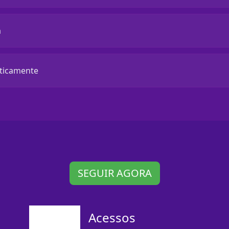
a
aticamente
SEGUIR AGORA
Acessos