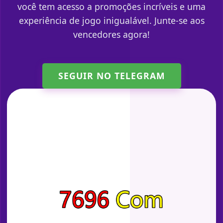
você tem acesso a promoções incríveis e uma
experiência de jogo inigualável. Junte-se aos
vencedores agora!
SEGUIR NO TELEGRAM