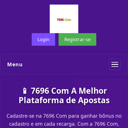
Login
Registrar-se
Menu
📱 7696 Com A Melhor
Plataforma de Apostas
Cadastre-se na 7696 Com para ganhar bônus no
cadastro e em cada recarga. Com a 7696 Com,