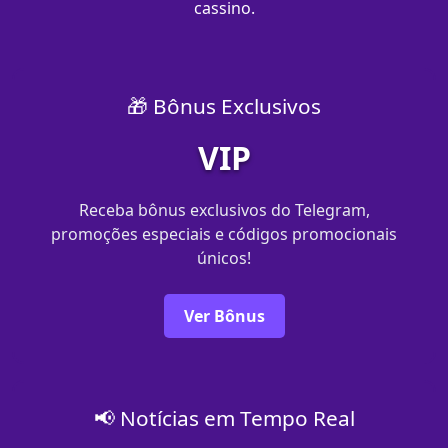
cassino.
🎁 Bônus Exclusivos
VIP
Receba bônus exclusivos do Telegram,
promoções especiais e códigos promocionais
únicos!
Ver Bônus
📢 Notícias em Tempo Real