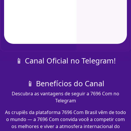
📱 Canal Oficial no Telegram!
📱 Benefícios do Canal
Descubra as vantagens de seguir a 7696 Com no
Telegram
As crupiês da plataforma 7696 Com Brasil vêm de todo
o mundo — a 7696 Com convida você a competir com
os melhores e viver a atmosfera internacional do