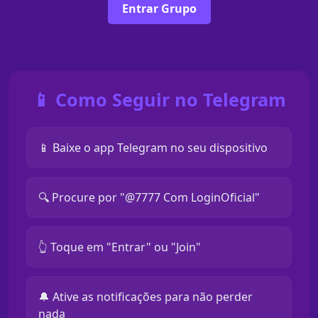
Entrar Grupo
📱 Como Seguir no Telegram
📱 Baixe o app Telegram no seu dispositivo
🔍 Procure por "@7777 Com LoginOficial"
👆 Toque em "Entrar" ou "Join"
🔔 Ative as notificações para não perder
nada