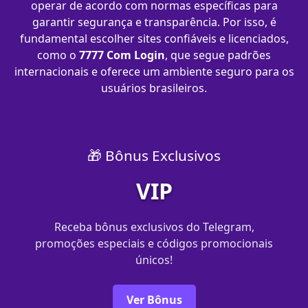
operar de acordo com normas específicas para
garantir segurança e transparência. Por isso, é
fundamental escolher sites confiáveis e licenciados,
como o
7777 Com Login
, que segue padrões
internacionais e oferece um ambiente seguro para os
usuários brasileiros.
🎁 Bônus Exclusivos
VIP
Receba bônus exclusivos do Telegram,
promoções especiais e códigos promocionais
únicos!
Ver Bônus