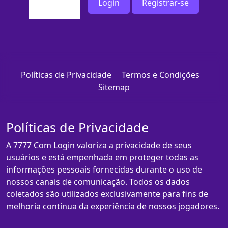
Login
Registrar-se
Políticas de Privacidade
Termos e Condições
Sitemap
Políticas de Privacidade
A 7777 Com Login valoriza a privacidade de seus
usuários e está empenhada em proteger todas as
informações pessoais fornecidas durante o uso de
nossos canais de comunicação. Todos os dados
coletados são utilizados exclusivamente para fins de
melhoria contínua da experiência de nossos jogadores.