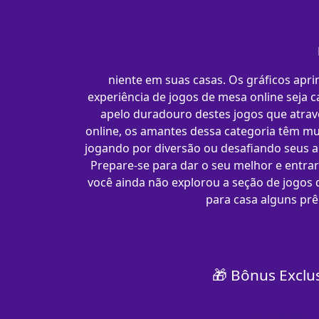
niente em suas casas. Os gráficos apr
experiência de jogos de mesa online seja 
apelo duradouro destes jogos que atrav
online, os amantes dessa categoria têm mu
jogando por diversão ou desafiando seus 
Prepare-se para dar o seu melhor e entr
você ainda não explorou a seção de jogos
para casa alguns prê
🎁 Bônus Exclu