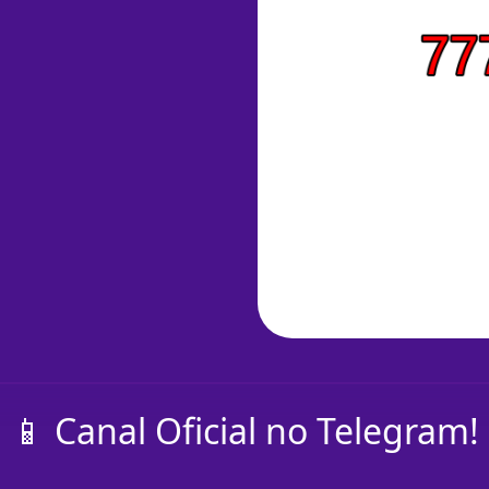
📱 Canal Oficial no Telegram!