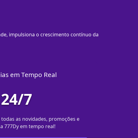
dade, impulsiona o crescimento contínuo da
cias em Tempo Real
24/7
e todas as novidades, promoções e
a 777Dy em tempo real!