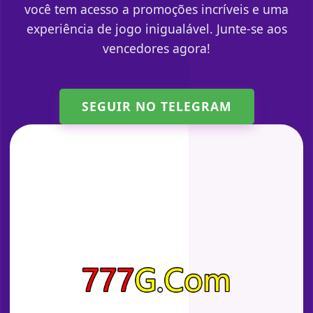
você tem acesso a promoções incríveis e uma
experiência de jogo inigualável. Junte-se aos
vencedores agora!
SEGUIR NO TELEGRAM