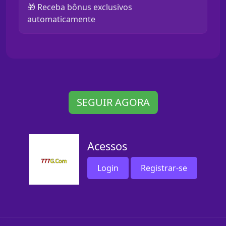
🎁 Receba bônus exclusivos
automaticamente
SEGUIR AGORA
Acessos
Login
Registrar-se