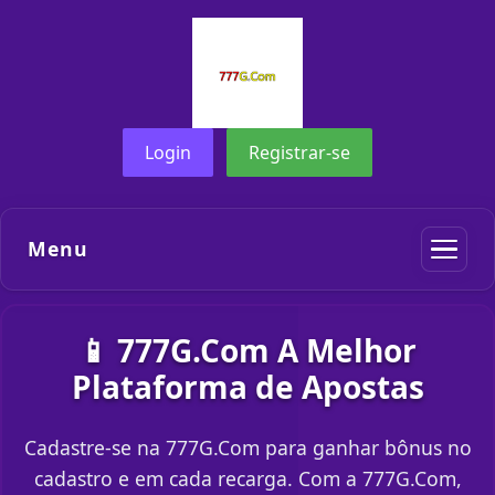
Login
Registrar-se
Menu
📱 777G.Com A Melhor
Plataforma de Apostas
Cadastre-se na 777G.Com para ganhar bônus no
cadastro e em cada recarga. Com a 777G.Com,