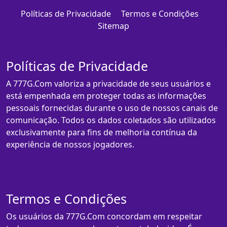
Políticas de Privacidade
Termos e Condições
Sitemap
Políticas de Privacidade
A 777G.Com valoriza a privacidade de seus usuários e
está empenhada em proteger todas as informações
pessoais fornecidas durante o uso de nossos canais de
comunicação. Todos os dados coletados são utilizados
exclusivamente para fins de melhoria contínua da
experiência de nossos jogadores.
Termos e Condições
Os usuários da 777G.Com concordam em respeitar