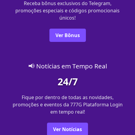
Receba bônus exclusivos do Telegram,
promoções especiais e códigos promocionais
únicos!
Ver Bônus
📢 Notícias em Tempo Real
24/7
Fique por dentro de todas as novidades,
promoções e eventos da 777G Plataforma Login
em tempo real!
Ver Notícias