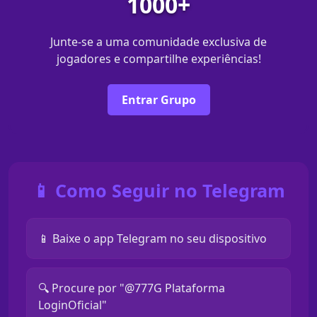
1000+
Junte-se a uma comunidade exclusiva de
jogadores e compartilhe experiências!
Entrar Grupo
📱 Como Seguir no Telegram
📱 Baixe o app Telegram no seu dispositivo
🔍 Procure por "@777G Plataforma
LoginOficial"