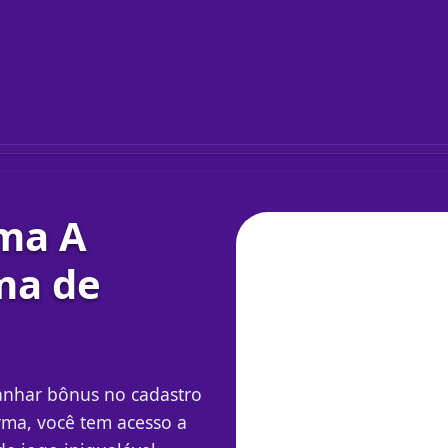
rma A
ma de
anhar bônus no cadastro
rma, você tem acesso a