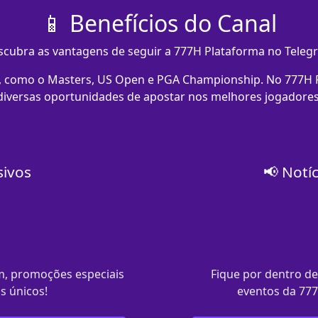
📱 Benefícios do Canal
scubra as vantagens de seguir a 777H Plataforma no Teleg
 como o Masters, US Open e PGA Championship. No 777H Pl
diversas oportunidades de apostar nos melhores jogadores
sivos
📢 Notí
m, promoções especiais
Fique por dentro d
s únicos!
eventos da 77