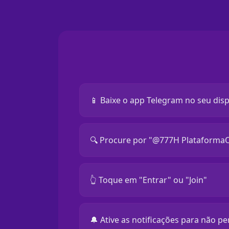
📱 Baixe o app Telegram no seu disp
🔍 Procure por "@777H PlataformaOf
👆 Toque em "Entrar" ou "Join"
🔔 Ative as notificações para não p