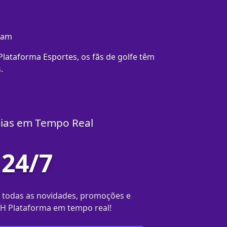
ram
ataforma Esportes, os fãs de golfe têm
.
cias em Tempo Real
24/7
e todas as novidades, promoções e
7H Plataforma em tempo real!