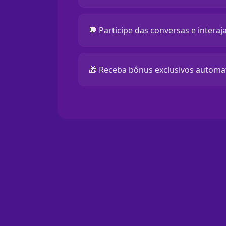
💬 Participe das conversas e interaj
🎁 Receba bônus exclusivos autom