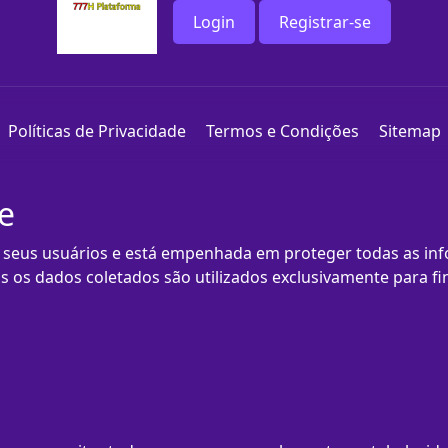
Login
Registrar-se
Políticas de Privacidade
Termos e Condições
Sitemap
de
e seus usuários e está empenhada em proteger todas as in
 os dados coletados são utilizados exclusivamente para fi