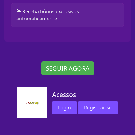
🎁 Receba bônus exclusivos
automaticamente
SEGUIR AGORA
Acessos
Login
Registrar-se