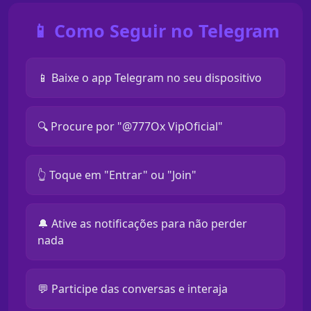
📱 Como Seguir no Telegram
📱 Baixe o app Telegram no seu dispositivo
🔍 Procure por "@777Ox VipOficial"
👆 Toque em "Entrar" ou "Join"
🔔 Ative as notificações para não perder
nada
💬 Participe das conversas e interaja