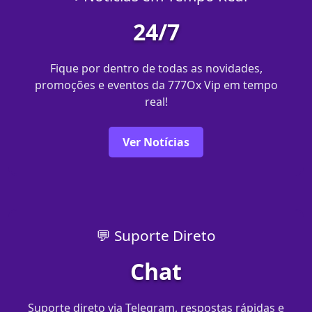
24/7
Fique por dentro de todas as novidades,
promoções e eventos da 777Ox Vip em tempo
real!
Ver Notícias
💬 Suporte Direto
Chat
Suporte direto via Telegram, respostas rápidas e