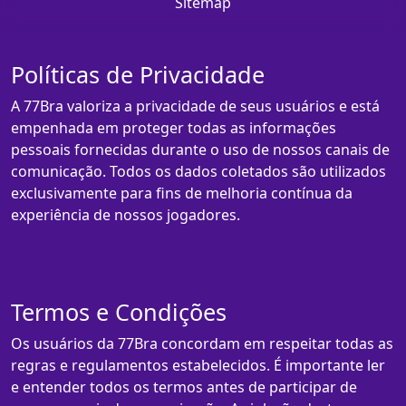
Sitemap
Políticas de Privacidade
A 77Bra valoriza a privacidade de seus usuários e está
empenhada em proteger todas as informações
pessoais fornecidas durante o uso de nossos canais de
comunicação. Todos os dados coletados são utilizados
exclusivamente para fins de melhoria contínua da
experiência de nossos jogadores.
Termos e Condições
Os usuários da 77Bra concordam em respeitar todas as
regras e regulamentos estabelecidos. É importante ler
e entender todos os termos antes de participar de