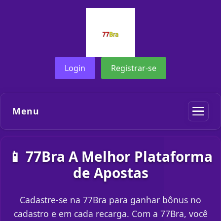
Login
Registrar-se
Menu
📱 77Bra A Melhor Plataforma
de Apostas
Cadastre-se na 77Bra para ganhar bônus no
cadastro e em cada recarga. Com a 77Bra, você