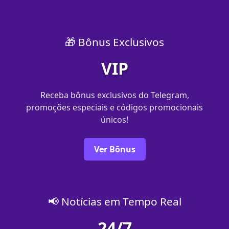
🎁 Bônus Exclusivos
VIP
Receba bônus exclusivos do Telegram,
promoções especiais e códigos promocionais
únicos!
Ver Bônus
📢 Notícias em Tempo Real
24/7