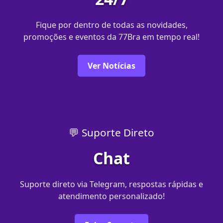
Fique por dentro de todas as novidades,
promoções e eventos da 77Bra em tempo real!
Ver Notícias
💬 Suporte Direto
Chat
Suporte direto via Telegram, respostas rápidas e
atendimento personalizado!