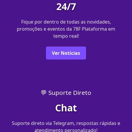
24/7
Fique por dentro de todas as novidades,
promoções e eventos da 78F Plataforma em
tempo real!
Ver Notícias
💬 Suporte Direto
Chat
Suporte direto via Telegram, respostas rápidas e
atendimento personalizado!