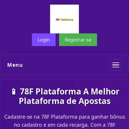
Login
Registrar-se
Menu
📱 78F Plataforma A Melhor
Plataforma de Apostas
Cadastre-se na 78F Plataforma para ganhar bônus
no cadastro e em cada recarga. Com a 78F