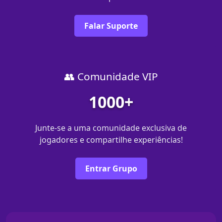
Falar Suporte
👥 Comunidade VIP
1000+
Junte-se a uma comunidade exclusiva de
jogadores e compartilhe experiências!
Entrar Grupo