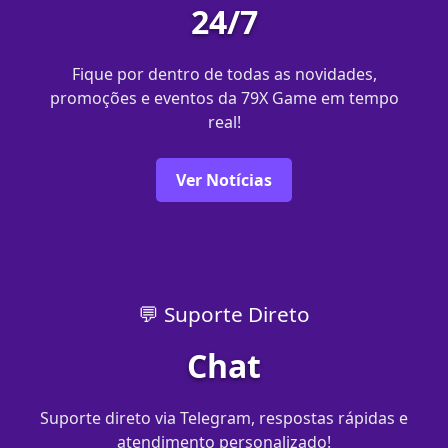
24/7
Fique por dentro de todas as novidades,
promoções e eventos da 79X Game em tempo
real!
Ver Notícias
💬 Suporte Direto
Chat
Suporte direto via Telegram, respostas rápidas e
atendimento personalizado!