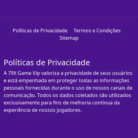
Políticas de Privacidade
Termos e Condições
Sitemap
Políticas de Privacidade
A 79X Game Vip valoriza a privacidade de seus usuários
e está empenhada em proteger todas as informações
pessoais fornecidas durante o uso de nossos canais de
comunicação. Todos os dados coletados são utilizados
exclusivamente para fins de melhoria contínua da
experiência de nossos jogadores.