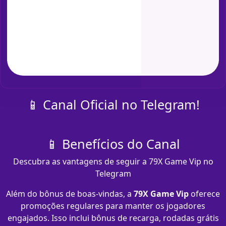
📱 Canal Oficial no Telegram!
📱 Benefícios do Canal
Descubra as vantagens de seguir a 79X Game Vip no
Telegram
Além do bônus de boas-vindas, a
79X Game Vip
oferece
promoções regulares para manter os jogadores
engajados. Isso inclui bônus de recarga, rodadas grátis