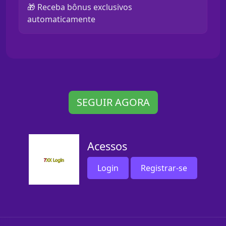
🎁 Receba bônus exclusivos
automaticamente
SEGUIR AGORA
Acessos
Login
Registrar-se