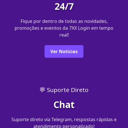
24/7
Fique por dentro de todas as novidades,
promoções e eventos da 7XX Login em tempo
real!
Ver Notícias
💬 Suporte Direto
Chat
Suporte direto via Telegram, respostas rápidas e
atendimento personalizado!