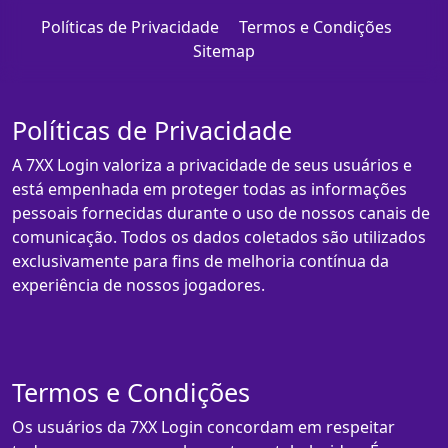
Políticas de Privacidade
Termos e Condições
Sitemap
Políticas de Privacidade
A 7XX Login valoriza a privacidade de seus usuários e
está empenhada em proteger todas as informações
pessoais fornecidas durante o uso de nossos canais de
comunicação. Todos os dados coletados são utilizados
exclusivamente para fins de melhoria contínua da
experiência de nossos jogadores.
Termos e Condições
Os usuários da 7XX Login concordam em respeitar