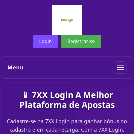
Login
Registrar-se
Menu
📱 7XX Login A Melhor
Plataforma de Apostas
Cadastre-se na 7XX Login para ganhar bônus no
cadastro e em cada recarga. Com a 7XX Login,