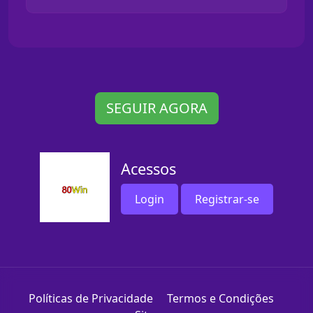
SEGUIR AGORA
Acessos
Login
Registrar-se
Políticas de Privacidade
Termos e Condições