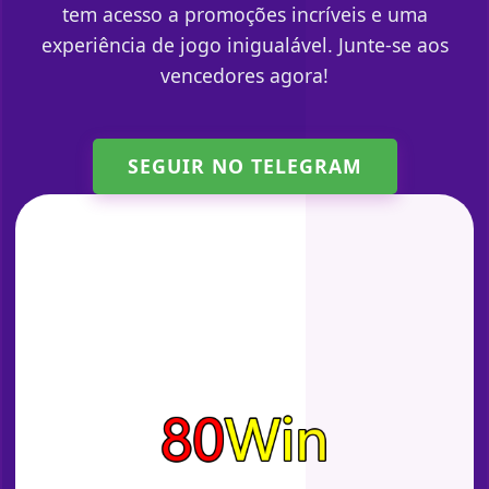
tem acesso a promoções incríveis e uma
experiência de jogo inigualável. Junte-se aos
vencedores agora!
SEGUIR NO TELEGRAM