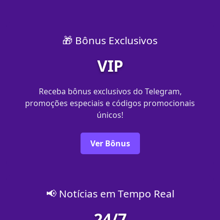
🎁 Bônus Exclusivos
VIP
Receba bônus exclusivos do Telegram,
promoções especiais e códigos promocionais
únicos!
Ver Bônus
📢 Notícias em Tempo Real
24/7