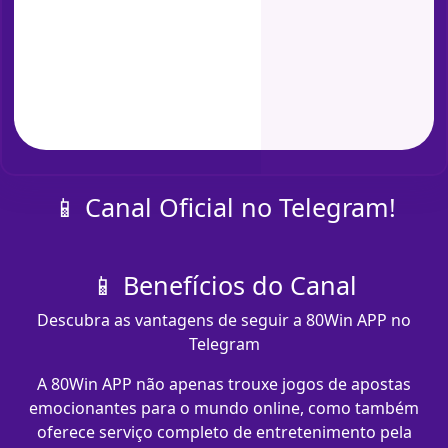
📱 Canal Oficial no Telegram!
📱 Benefícios do Canal
Descubra as vantagens de seguir a 80Win APP no
Telegram
A 80Win APP não apenas trouxe jogos de apostas
emocionantes para o mundo online, como também
oferece serviço completo de entretenimento pela