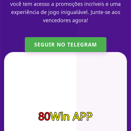
você tem acesso a promoções incríveis e uma
experiência de jogo inigualável. Junte-se aos
vencedores agora!
SEGUIR NO TELEGRAM