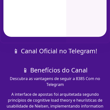
📱 Canal Oficial no Telegram!
📱 Benefícios do Canal
Descubra as vantagens de seguir a 8385 Com no
Telegram
A interface de apostas foi arquitetada segundo
princípios de cognitive load theory e heurísticas de
usabilidade de Nielsen, implementando information