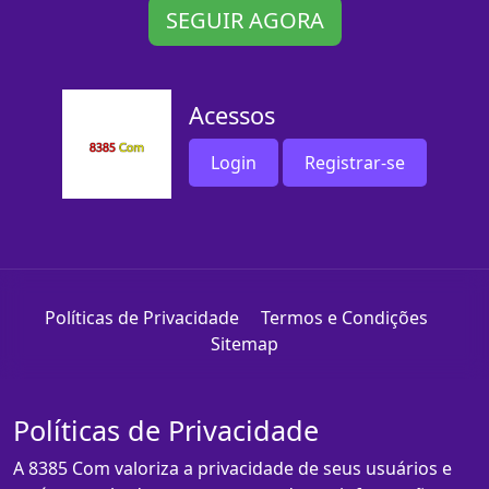
SEGUIR AGORA
Acessos
Login
Registrar-se
Políticas de Privacidade
Termos e Condições
Sitemap
Políticas de Privacidade
A 8385 Com valoriza a privacidade de seus usuários e