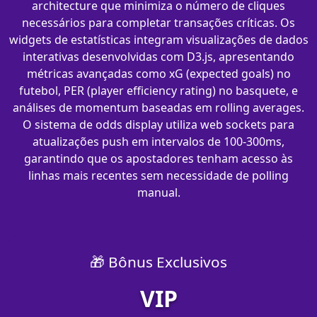
architecture que minimiza o número de cliques
necessários para completar transações críticas. Os
widgets de estatísticas integram visualizações de dados
interativas desenvolvidas com D3.js, apresentando
métricas avançadas como xG (expected goals) no
futebol, PER (player efficiency rating) no basquete, e
análises de momentum baseadas em rolling averages.
O sistema de odds display utiliza web sockets para
atualizações push em intervalos de 100-300ms,
garantindo que os apostadores tenham acesso às
linhas mais recentes sem necessidade de polling
manual.
🎁 Bônus Exclusivos
VIP