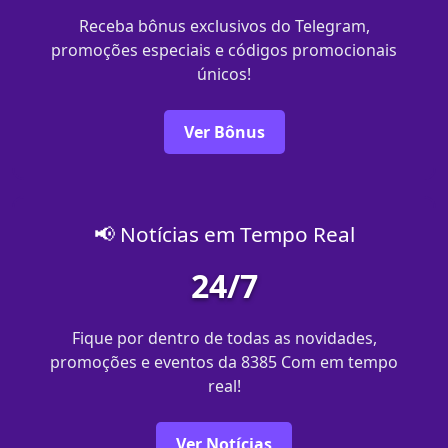
Receba bônus exclusivos do Telegram,
promoções especiais e códigos promocionais
únicos!
Ver Bônus
📢 Notícias em Tempo Real
24/7
Fique por dentro de todas as novidades,
promoções e eventos da 8385 Com em tempo
real!
Ver Notícias