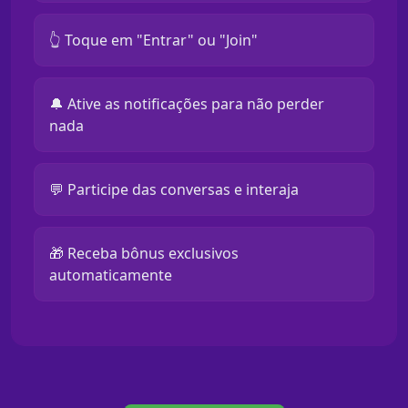
👆 Toque em "Entrar" ou "Join"
🔔 Ative as notificações para não perder
nada
💬 Participe das conversas e interaja
🎁 Receba bônus exclusivos
automaticamente