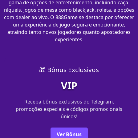
gama de opções de entretenimento, incluindo caça-
níqueis, jogos de mesa como blackjack, roleta, e opções
com dealer ao vivo. O 888Game se destaca por oferecer
uma experiência de jogo segura e emocionante,
atraindo tanto novos jogadores quanto apostadores
experientes.
🎁 Bônus Exclusivos
VIP
Receba bônus exclusivos do Telegram,
promoções especiais e códigos promocionais
únicos!
Ver Bônus