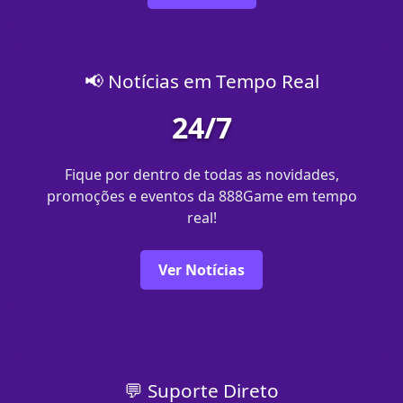
📢 Notícias em Tempo Real
24/7
Fique por dentro de todas as novidades,
promoções e eventos da 888Game em tempo
real!
Ver Notícias
💬 Suporte Direto