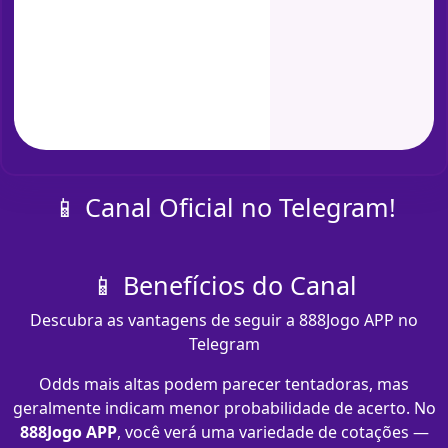
📱 Canal Oficial no Telegram!
📱 Benefícios do Canal
Descubra as vantagens de seguir a 888Jogo APP no
Telegram
Odds mais altas podem parecer tentadoras, mas
geralmente indicam menor probabilidade de acerto. No
888Jogo APP
, você verá uma variedade de cotações —