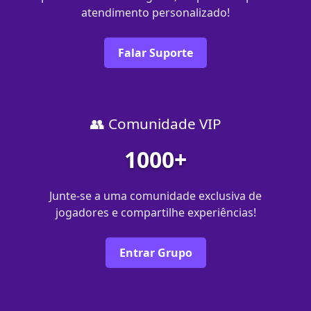
atendimento personalizado!
Falar Suporte
👥 Comunidade VIP
1000+
Junte-se a uma comunidade exclusiva de
jogadores e compartilhe experiências!
Entrar Grupo