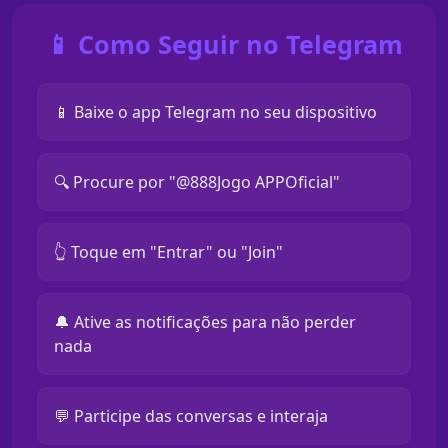
📱 Como Seguir no Telegram
📱 Baixe o app Telegram no seu dispositivo
🔍 Procure por "@888Jogo APPOficial"
👆 Toque em "Entrar" ou "Join"
🔔 Ative as notificações para não perder
nada
💬 Participe das conversas e interaja