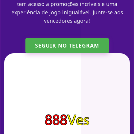
tem acesso a promoções incríveis e uma
experiência de jogo inigualável. Junte-se aos
vencedores agora!
SEGUIR NO TELEGRAM