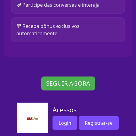
💬 Participe das conversas e interaja
🎁 Receba bônus exclusivos
automaticamente
SEGUIR AGORA
Acessos
Login
Registrar-se