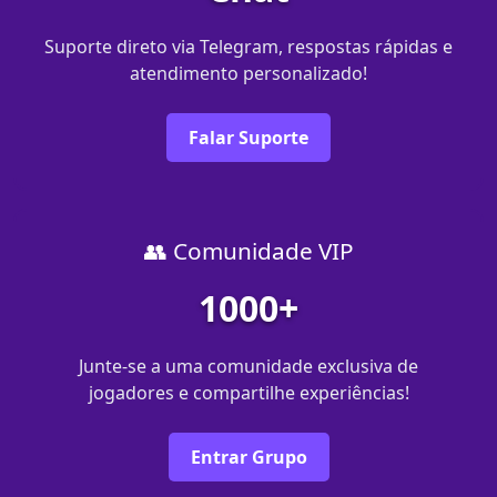
Suporte direto via Telegram, respostas rápidas e
atendimento personalizado!
Falar Suporte
👥 Comunidade VIP
1000+
Junte-se a uma comunidade exclusiva de
jogadores e compartilhe experiências!
Entrar Grupo