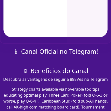
📱 Canal Oficial no Telegram!
📱 Benefícios do Canal
Descubra as vantagens de seguir a 888Ves no Telegram
Strategy charts available via hoverable tooltips
educating optimal play: Three Card Poker (fold Q-6-3 or
worse, play Q-6-4+), Caribbean Stud (fold sub-AK hands,
call AK-high com matching board card). Tournament