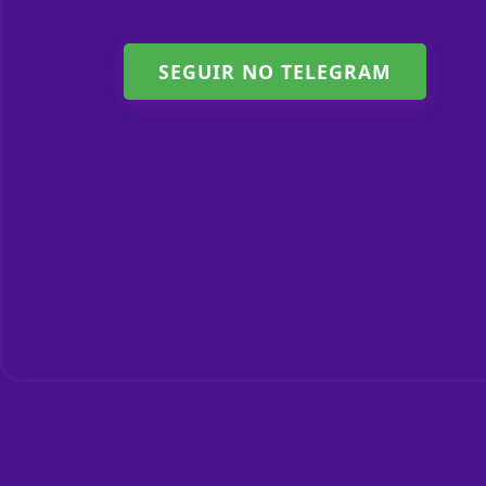
SEGUIR NO TELEGRAM