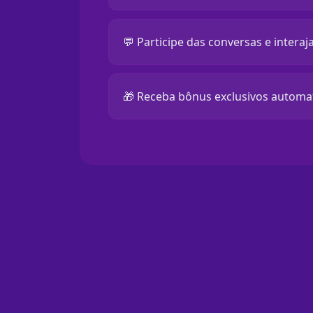
💬 Participe das conversas e interaj
🎁 Receba bônus exclusivos autom