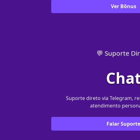
Ver Bônus
💬 Suporte Di
Cha
Suporte direto via Telegram, r
atendimento persona
Falar Suport