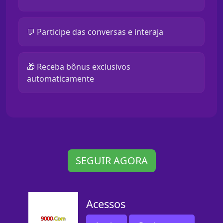
💬 Participe das conversas e interaja
🎁 Receba bônus exclusivos
automaticamente
SEGUIR AGORA
Acessos