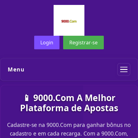
Login
Registrar-se
Menu
📱 9000.Com A Melhor
Plataforma de Apostas
Cadastre-se na 9000.Com para ganhar bônus no
cadastro e em cada recarga. Com a 9000.Com,