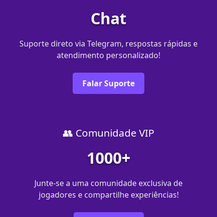
Chat
Suporte direto via Telegram, respostas rápidas e
atendimento personalizado!
Falar Suporte
👥 Comunidade VIP
1000+
Junte-se a uma comunidade exclusiva de
jogadores e compartilhe experiências!