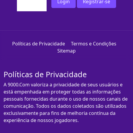
Login
Registrar-se
Políticas de Privacidade
Termos e Condições
Sitemap
Políticas de Privacidade
A 9000.Com valoriza a privacidade de seus usuários e
está empenhada em proteger todas as informações
pessoais fornecidas durante o uso de nossos canais de
comunicação. Todos os dados coletados são utilizados
exclusivamente para fins de melhoria contínua da
experiência de nossos jogadores.