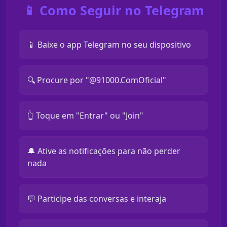
📱 Como Seguir no Telegram
📱 Baixe o app Telegram no seu dispositivo
🔍 Procure por "@91000.ComOficial"
👆 Toque em "Entrar" ou "Join"
🔔 Ative as notificações para não perder
nada
💬 Participe das conversas e interaja