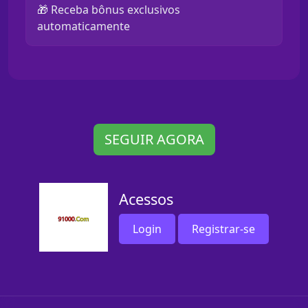
🎁 Receba bônus exclusivos
automaticamente
SEGUIR AGORA
Acessos
Login
Registrar-se