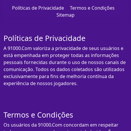
Políticas de Privacidade
Termos e Condições
Sitemap
Políticas de Privacidade
A 91000.Com valoriza a privacidade de seus usuários e
está empenhada em proteger todas as informações
pessoais fornecidas durante o uso de nossos canais de
comunicação. Todos os dados coletados são utilizados
exclusivamente para fins de melhoria contínua da
experiência de nossos jogadores.
Termos e Condições
Os usuários da 91000.Com concordam em respeitar