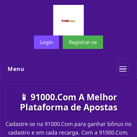
Login
Registrar-se
Menu
📱 91000.Com A Melhor
Plataforma de Apostas
Cadastre-se na 91000.Com para ganhar bônus no
cadastro e em cada recarga. Com a 91000.Com,