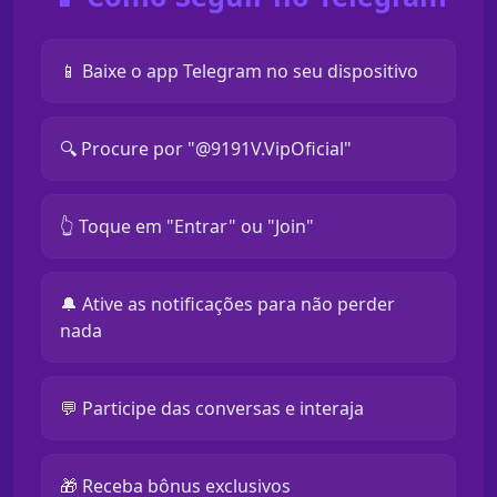
📱 Baixe o app Telegram no seu dispositivo
🔍 Procure por "@9191V.VipOficial"
👆 Toque em "Entrar" ou "Join"
🔔 Ative as notificações para não perder
nada
💬 Participe das conversas e interaja
🎁 Receba bônus exclusivos