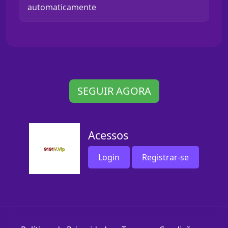
automaticamente
SEGUIR AGORA
Acessos
Login
Registrar-se