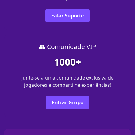
Falar Suporte
👥 Comunidade VIP
1000+
Junte-se a uma comunidade exclusiva de
jogadores e compartilhe experiências!
Entrar Grupo