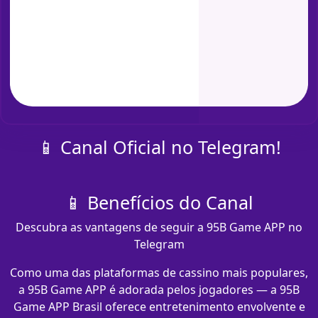
📱 Canal Oficial no Telegram!
📱 Benefícios do Canal
Descubra as vantagens de seguir a 95B Game APP no
Telegram
Como uma das plataformas de cassino mais populares,
a 95B Game APP é adorada pelos jogadores — a 95B
Game APP Brasil oferece entretenimento envolvente e