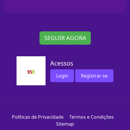
SEGUIR AGORA
Acessos
Login
Registrar-se
Políticas de Privacidade
Termos e Condições
Sitemap