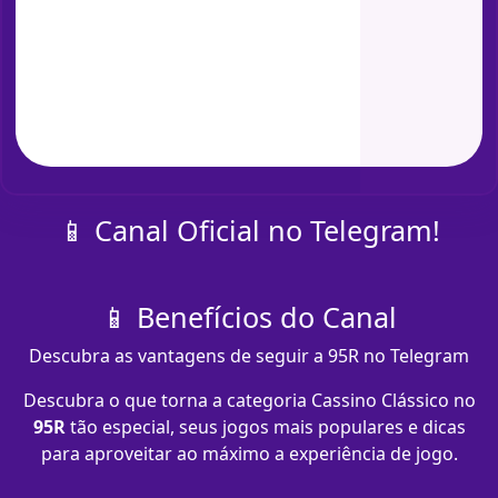
📱 Canal Oficial no Telegram!
📱 Benefícios do Canal
Descubra as vantagens de seguir a 95R no Telegram
Descubra o que torna a categoria Cassino Clássico no
95R
tão especial, seus jogos mais populares e dicas
para aproveitar ao máximo a experiência de jogo.