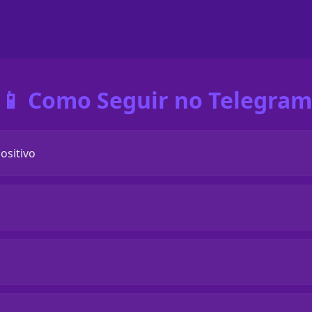
📱 Como Seguir no Telegram
ositivo