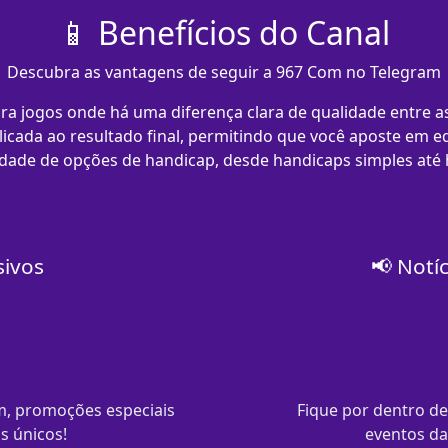
📱 Benefícios do Canal
Descubra as vantagens de seguir a 967 Com no Telegram
ara jogos onde há uma diferença clara de qualidade entre 
icada ao resultado final, permitindo que você aposte em eq
ade de opções de handicap, desde handicaps simples até 
sivos
📢 Notí
m, promoções especiais
Fique por dentro d
s únicos!
eventos da