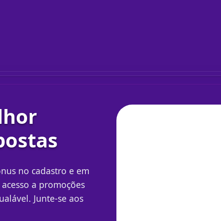
lhor
postas
ônus no cadastro e em
m acesso a promoções
ualável. Junte-se aos