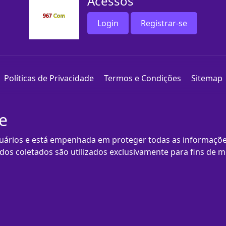
Acessos
Login
Registrar-se
Políticas de Privacidade
Termos e Condições
Sitemap
de
suários e está empenhada em proteger todas as informaçõe
os coletados são utilizados exclusivamente para fins de m