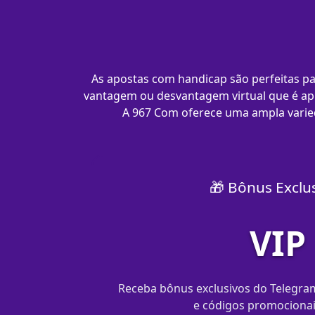
As apostas com handicap são perfeitas p
vantagem ou desvantagem virtual que é apl
A 967 Com oferece uma ampla varied
🎁 Bônus Exclu
VIP
Receba bônus exclusivos do Telegra
e códigos promocionai