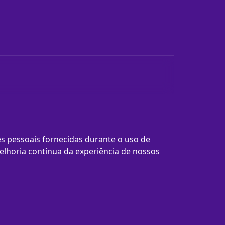
s pessoais fornecidas durante o uso de
elhoria contínua da experiência de nossos