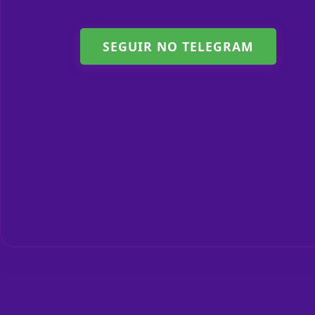
SEGUIR NO TELEGRAM