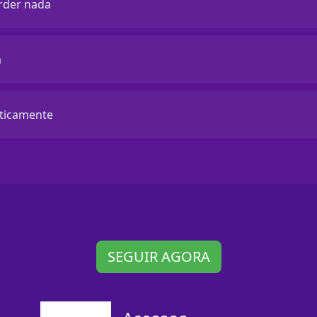
erder nada
a
aticamente
SEGUIR AGORA