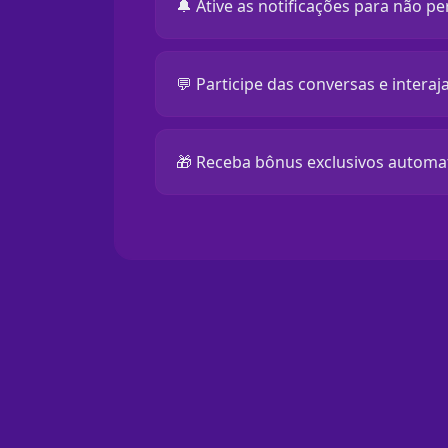
🔔 Ative as notificações para não p
💬 Participe das conversas e interaj
🎁 Receba bônus exclusivos autom