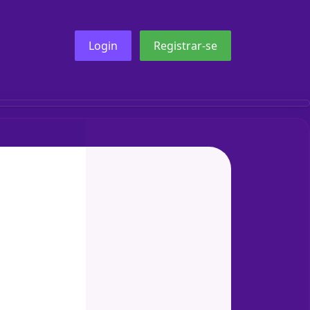
Login
Registrar-se