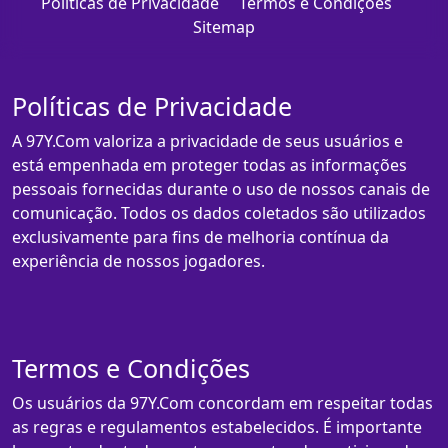
Políticas de Privacidade
Termos e Condições
Sitemap
Políticas de Privacidade
A 97Y.Com valoriza a privacidade de seus usuários e
está empenhada em proteger todas as informações
pessoais fornecidas durante o uso de nossos canais de
comunicação. Todos os dados coletados são utilizados
exclusivamente para fins de melhoria contínua da
experiência de nossos jogadores.
Termos e Condições
Os usuários da 97Y.Com concordam em respeitar todas
as regras e regulamentos estabelecidos. É importante