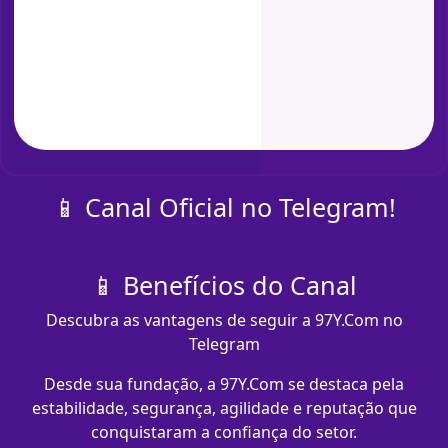
📱 Canal Oficial no Telegram!
📱 Benefícios do Canal
Descubra as vantagens de seguir a 97Y.Com no
Telegram
Desde sua fundação, a 97Y.Com se destaca pela
estabilidade, segurança, agilidade e reputação que
conquistaram a confiança do setor.