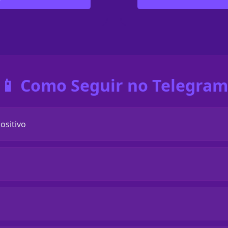
📱 Como Seguir no Telegram
ositivo