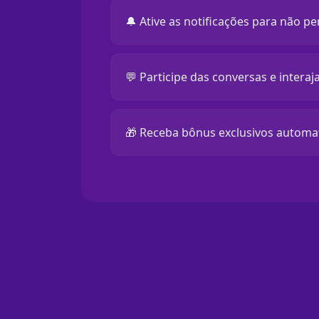
🔔 Ative as notificações para não p
💬 Participe das conversas e interaj
🎁 Receba bônus exclusivos autom