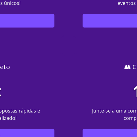
s únicos!
eventos
reto
👥 
t
espostas rápidas e
Junte-se a uma com
lizado!
compa
e