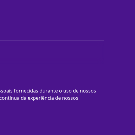
ssoais fornecidas durante o uso de nossos
 contínua da experiência de nossos