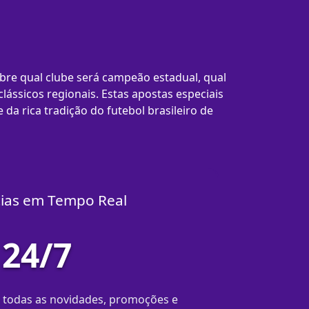
bre qual clube será campeão estadual, qual
ássicos regionais. Estas apostas especiais
a rica tradição do futebol brasileiro de
cias em Tempo Real
24/7
e todas as novidades, promoções e