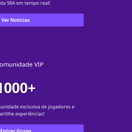
 da 98A em tempo real!
Ver Notícias
Comunidade VIP
1000+
unidade exclusiva de jogadores e
rtilhe experiências!
Entrar Grupo