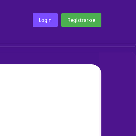
Login
Registrar-se