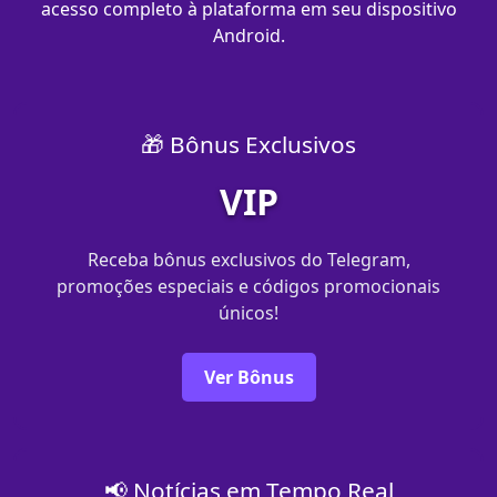
acesso completo à plataforma em seu dispositivo
Android.
🎁 Bônus Exclusivos
VIP
Receba bônus exclusivos do Telegram,
promoções especiais e códigos promocionais
únicos!
Ver Bônus
📢 Notícias em Tempo Real