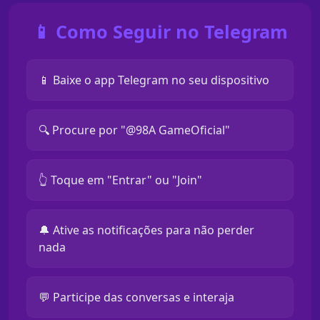
📱 Como Seguir no Telegram
📱 Baixe o app Telegram no seu dispositivo
🔍 Procure por "@98A GameOficial"
👆 Toque em "Entrar" ou "Join"
🔔 Ative as notificações para não perder
nada
💬 Participe das conversas e interaja