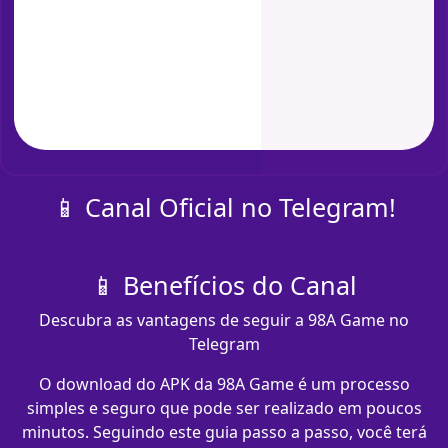
📱 Canal Oficial no Telegram!
📱 Benefícios do Canal
Descubra as vantagens de seguir a 98A Game no
Telegram
O download do APK da 98A Game é um processo
simples e seguro que pode ser realizado em poucos
minutos. Seguindo este guia passo a passo, você terá