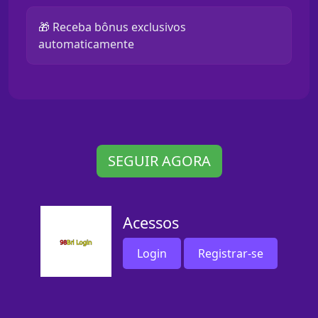
🎁 Receba bônus exclusivos
automaticamente
SEGUIR AGORA
Acessos
Login
Registrar-se