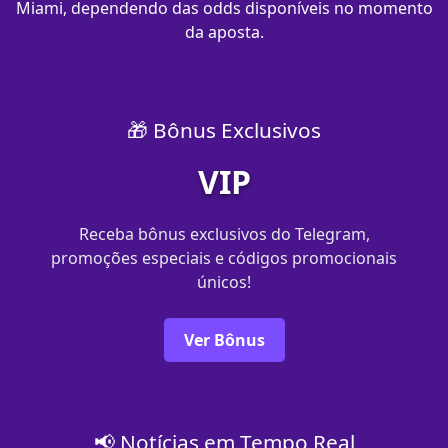
Miami, dependendo das odds disponíveis no momento
da aposta.
🎁 Bônus Exclusivos
VIP
Receba bônus exclusivos do Telegram,
promoções especiais e códigos promocionais
únicos!
Ver Bônus
📢 Notícias em Tempo Real