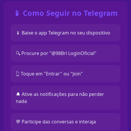
📱 Como Seguir no Telegram
📱 Baixe o app Telegram no seu dispositivo
🔍 Procure por "@98Brl LoginOficial"
👆 Toque em "Entrar" ou "Join"
🔔 Ative as notificações para não perder
nada
💬 Participe das conversas e interaja