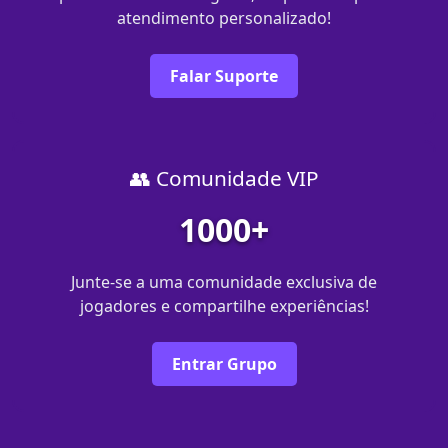
atendimento personalizado!
Falar Suporte
👥 Comunidade VIP
1000+
Junte-se a uma comunidade exclusiva de
jogadores e compartilhe experiências!
Entrar Grupo