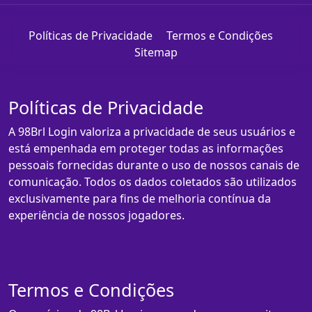
Políticas de Privacidade
Termos e Condições
Sitemap
Políticas de Privacidade
A 98Brl Login valoriza a privacidade de seus usuários e
está empenhada em proteger todas as informações
pessoais fornecidas durante o uso de nossos canais de
comunicação. Todos os dados coletados são utilizados
exclusivamente para fins de melhoria contínua da
experiência de nossos jogadores.
Termos e Condições